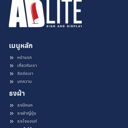
เมนูหลัก
หน้าแรก
เกี่ยวกับเรา
ติดต่อเรา
บทความ
ธงผ้า
ธงปีกนก
ธงผ้าญี่ปุ่น
ธงไจแอนท์