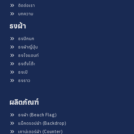
ติดต่อเรา
บทความ
ธงผ้า
ธงปีกนก
ธงผ้าญี่ปุ่น
ธงไจแอนท์
ธงตั้งโต๊ะ
ธงเป้
ธงราว
ผลิตภัณฑ์
ธงผ้า (Beach Flag)
แบ็คดรอปผ้า (Backdrop)
เคาน์เตอร์ผ้า (Counter)