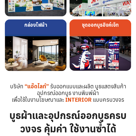
กล่องไฟผ้า
ชุดออกบูธอิงค์เจ็ท
บริษัท
“แอ๊ดไลท์”
รับออกแบบและผลิต บูธแสดงสินค้า
อุปกรณ์ออกบูธ งานพิมพ์ผ้า
เพื่อใช้ในงานโฆษณาและ
INTERIOR
แบบครบวงจร
บูธผ้าและอุปกรณ์ออกบูธครบ
วงจร คุ้มค่า ใช้งานซ้ำได้