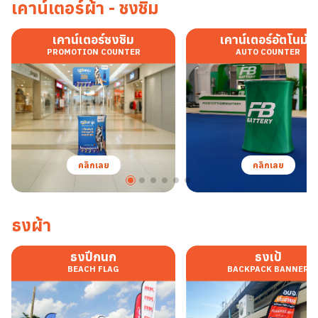
เคาน์เตอร์ผ้า - ชงชิม
เคาน์เตอร์ชงชิม
เคาน์เตอร์อัตโนมัติ
PROMOTION COUNTER
AUTO COUNTER
คลิกเลย
คลิกเลย
ธงผ้า
ธงปีกนก
ธงเป้
BEACH FLAG
BACKPACK BANNER