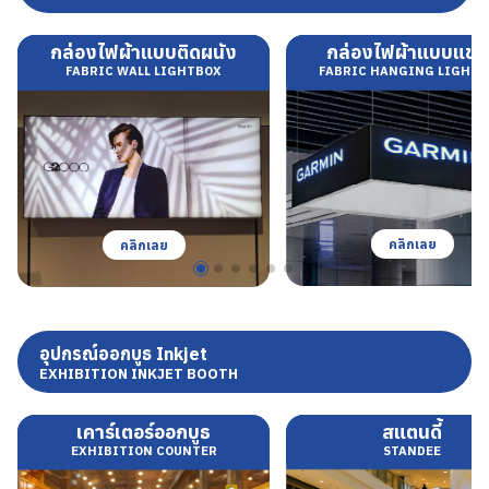
กล่องไฟผ้าแบบติดผนัง
กล่องไฟผ้าแบบแขว
FABRIC WALL LIGHTBOX
FABRIC HANGING LIGHT
คลิกเลย
คลิกเลย
อุปกรณ์ออกบูธ Inkjet
EXHIBITION INKJET BOOTH
เคาร์เตอร์ออกบูธ
สแตนดี้
EXHIBITION COUNTER
STANDEE