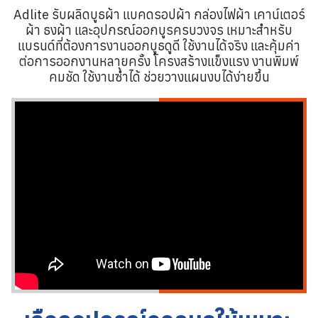
Adlite รับผลิดบูธผ้า แบคดรอปผ้า กล่องไฟผ้า เคาน์เตอร์
ผ้า ธงผ้า และอุปกรณ์ออกบูรครบวงจร เหมาะสำหรับ
แบรนด์ที่ต้องการงานออกบูธดูดี ใช้งานได้จริง และคุ้มค่า
ต่อการออกงานหลายครั้ง โครงสร้างแข็งแรง งานพิมพ์
คมชัด ใช้งานซ้ำได้ ช่วยวางแผนงบได้ง่ายขึ้น