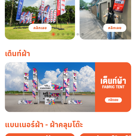
คลิกเลย
คลิกเลย
เต็นท์ผ้า
แบนเนอร์ผ้า - ผ้าคลุมโต๊ะ