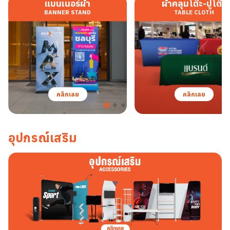
แบนเนอร์ผ้า
ผ้าคลุมโต๊ะ-ปูโต๊ะ
BANNER STAND
TABLE CLOTH
คลิกเลย
คลิกเลย
อุปกรณ์เสริม