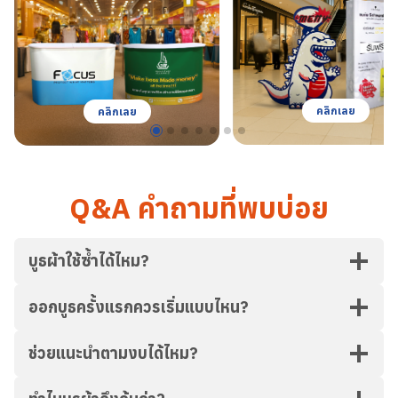
คลิกเลย
คลิกเลย
Q&A คำถามที่พบบ่อย
บูธผ้าใช้ซ้ำได้ไหม?
ออกบูธครั้งแรกควรเริ่มแบบไหน?
ช่วยแนะนำตามงบได้ไหม?