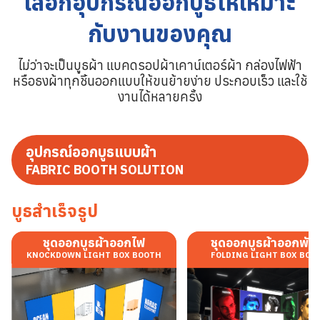
เลือกอุปกรณ์ออกบูธให้เหมาะ
กับงานของคุณ
ไม่ว่าจะเป็นบูธผ้า แบคดรอปผ้าเคาน์เตอร์ผ้า กล่องไฟฟ้า
หรือธงผ้าทุกชิ้นออกแบบให้ขนย้ายง่าย ประกอบเร็ว และใช้
งานได้หลายครั้ง
อุปกรณ์ออกบูธแบบผ้า
FABRIC BOOTH SOLUTION
บูธสำเร็จรูป
ชุดออกบูธผ้าออกไฟ
ชุดออกบูธผ้าออกพับไ
KNOCKDOWN LIGHT BOX BOOTH
FOLDING LIGHT BOX BOO