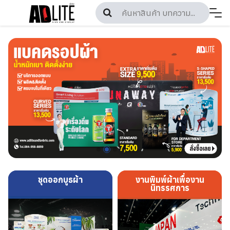
Skip
to
content
ชุดออกบูธผ้า
งานพิมพ์ผ้าเพื่องาน
นิทรรศการ