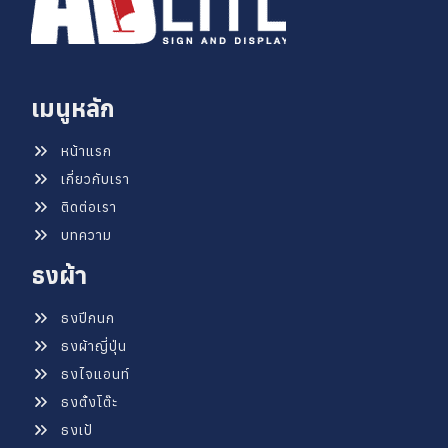
เมนูหลัก
หน้าแรก
เกี่ยวกับเรา
ติดต่อเรา
บทความ
ธงผ้า
ธงปีกนก
ธงผ้าญี่ปุ่น
ธงไจแอนท์
ธงตั้งโต๊ะ
ธงเป้