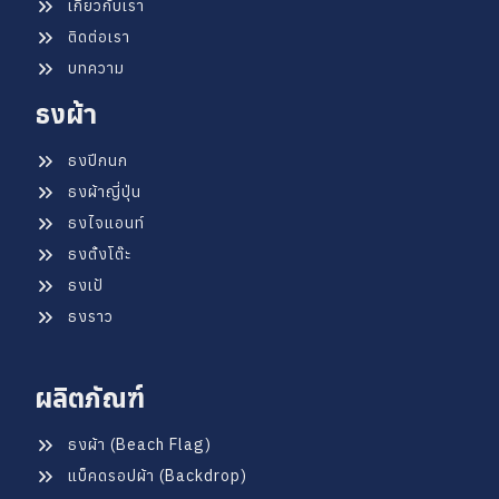
เกี่ยวกับเรา
ติดต่อเรา
บทความ
ธงผ้า
ธงปีกนก
ธงผ้าญี่ปุ่น
ธงไจแอนท์
ธงตั้งโต๊ะ
ธงเป้
ธงราว
ผลิตภัณฑ์
ธงผ้า (Beach Flag)
แบ็คดรอปผ้า (Backdrop)