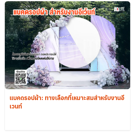
แบคดรอปผ้า: ทางเลือกที่เหมาะสมสำหรับงานอี
เวนท์