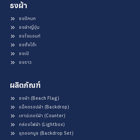
ธงผ้า
ธงปีกนก
ธงผ้าญี่ปุ่น
ธงไจแอนท์
ธงตั้งโต๊ะ
ธงเป้
ธงราว
ผลิตภัณฑ์
ธงผ้า (Beach Flag)
แบ็คดรอปผ้า (Backdrop)
เคาน์เตอร์ผ้า (Counter)
กล่องไฟผ้า (Lightbox)
ชุดออกบูธ (Backdrop Set)