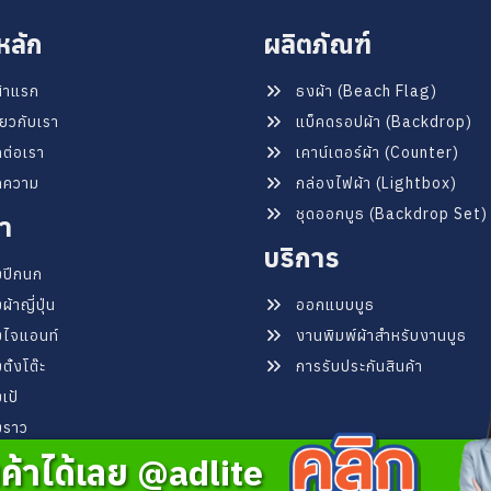
หลัก
ผลิตภัณฑ์
้าแรก
ธงผ้า (Beach Flag)
ี่ยวกับเรา
แบ็คดรอปผ้า (Backdrop)
ดต่อเรา
เคาน์เตอร์ผ้า (Counter)
ทความ
กล่องไฟผ้า (Lightbox)
ชุดออกบูธ (Backdrop Set)
า
บริการ
ปีกนก
ผ้าญี่ปุ่น
ออกแบบบูธ
ไจแอนท์
งานพิมพ์ผ้าสำหรับงานบูธ
ตั้งโต๊ะ
การรับประกันสินค้า
เป้
งราว
้าได้เลย @adlite
© . ALL RIGHTS RESERVED.