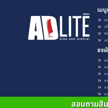
เมนู
หน
เก
ติ
บ
ธงผ้
ธง
ธง
ธง
ธง
ธง
ธ
สอบถามสินค