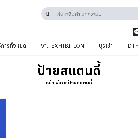
ิการทั้งหมด
งาน EXHIBITION
บูธเช่า
DTF
ป้ายสแตนดี้
หน้าหลัก
»
ป้ายสแตนดี้