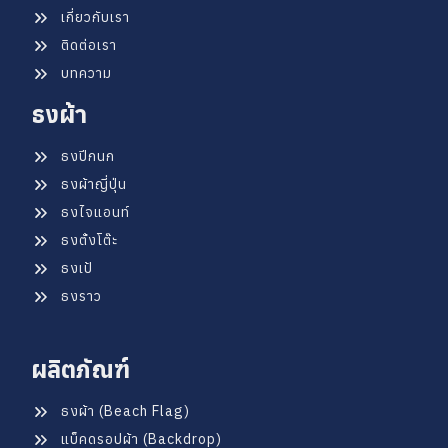
เกี่ยวกับเรา
ติดต่อเรา
บทความ
ธงผ้า
ธงปีกนก
ธงผ้าญี่ปุ่น
ธงไจแอนท์
ธงตั้งโต๊ะ
ธงเป้
ธงราว
ผลิตภัณฑ์
ธงผ้า (Beach Flag)
แบ็คดรอปผ้า (Backdrop)